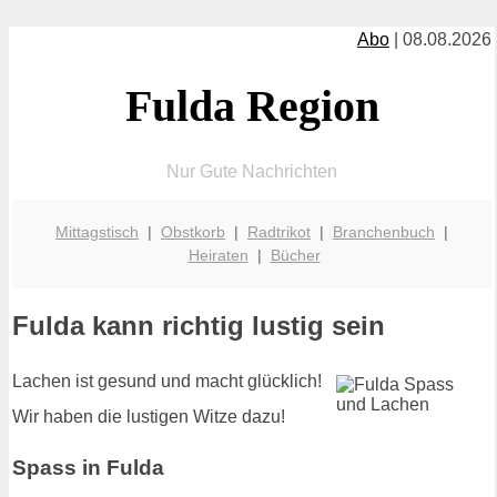
Abo
| 08.08.2026
Fulda Region
Nur Gute Nachrichten
Mittagstisch
|
Obstkorb
|
Radtrikot
|
Branchenbuch
|
Heiraten
|
Bücher
Fulda kann richtig lustig sein
Lachen ist gesund und macht glücklich!
Wir haben die lustigen Witze dazu!
Spass in Fulda