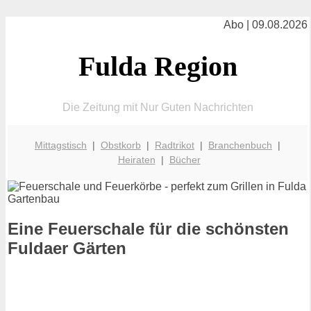
Abo | 09.08.2026
Fulda Region
Die Zeitung mit Nur Guten Nachrichten
Mittagstisch
|
Obstkorb
|
Radtrikot
|
Branchenbuch
|
Heiraten
|
Bücher
Eine Feuerschale für die schönsten
Fuldaer Gärten